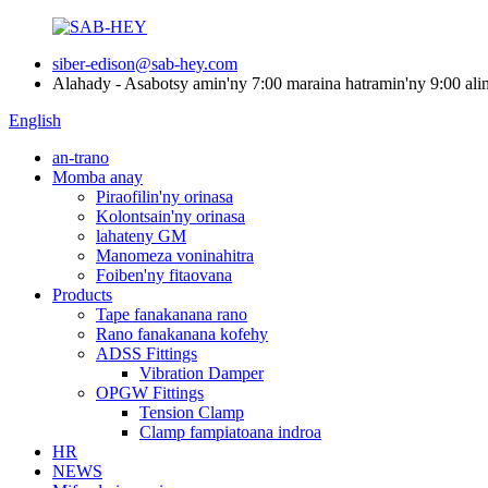
siber-edison@sab-hey.com
Alahady - Asabotsy amin'ny 7:00 maraina hatramin'ny 9:00 ali
English
an-trano
Momba anay
Piraofilin'ny orinasa
Kolontsain'ny orinasa
lahateny GM
Manomeza voninahitra
Foiben'ny fitaovana
Products
Tape fanakanana rano
Rano fanakanana kofehy
ADSS Fittings
Vibration Damper
OPGW Fittings
Tension Clamp
Clamp fampiatoana indroa
HR
NEWS