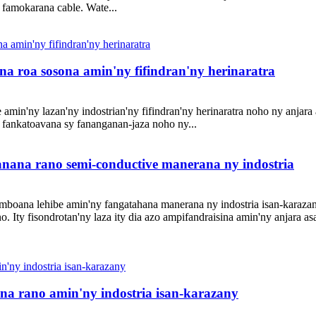
y famokarana cable. Wate...
na roa sosona amin'ny fifindran'ny herinaratra
 amin'ny lazan'ny indostrian'ny fifindran'ny herinaratra noho ny anjara
zo fankatoavana sy fananganan-jaza noho ny...
nana rano semi-conductive manerana ny indostria
tomboana lehibe amin'ny fangatahana manerana ny indostria isan-kara
. Ity fisondrotan'ny laza ity dia azo ampifandraisina amin'ny anjara
na rano amin'ny indostria isan-karazany