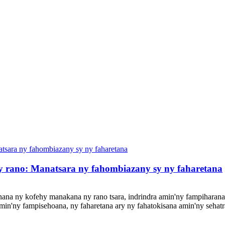
rano: Manatsara ny fahombiazany sy ny faharetana
ianana ny kofehy manakana ny rano tsara, indrindra amin'ny fampiharan
n'ny fampisehoana, ny faharetana ary ny fahatokisana amin'ny sehatra 