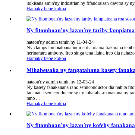
itokisana amin'ny indostrian'ny fifandraisan-davitra sy n
Hamaky bebe kokoa
Ny fitomboan'ny lazan'ny tariby fampiatoa
nataon'ny admin tamin'ny 11-04-24
Ny clamps fampiatoana indroa dia niaina fiakarana lehibe
herinaratra ambony. Ireo singa tena ilaina ireo dia naha
Hamaky bebe kokoa
Mihabetsaka ny fangatahana kasety fanaka
nataon'ny admin tamin'ny 12-03-24
Ny kasety fanakanana rano semiconductor dia nahita fi
fananana semiconductor sy ny fahafaha-manakana ny rano
rano ...
Hamaky bebe kokoa
Ny fitomboan'ny lazan'ny kofehy fanakana