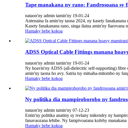
Tape manakana ny rano: Fandrosoana sy fi
nataon'ny admin tamin'ny 19-01-24
Antenaina fa amin'ny taona 2024, ny kasety fanakanana 
Kasety fanakanana rano, singa ilaina amin'ny fiarovana n
Hamaky bebe kokoa
ADSS Optical Cable Fittings manana hoav
nataon'ny admin tamin'ny 19-01-24
Ny hoavin'ny ADSS (all-dielectric self-supporting) fibr
amin'ny taona ho avy. Satria tsy mitsaha-mitombo ny fang
Hamaky bebe kokoa
Ny politika dia mampiroborobo ny fandro
nataon'ny admin tamin'ny 07-12-23
Entin'ny politika anatiny sy ivelany mikendry ny hampir
fanavaozana lehibe. Ny fampivoarana kofehy manakana n
Hamaky bebe kokoa