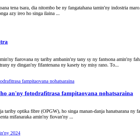
a tena tsara, dia nitombo be ny fangatahana tamin'ny indostria maro. It
a azy ireo ho singa ilaina ...
tra
n'ny fiarovana ny tariby ambanin'ny tany sy ny fantsona amin'ny fah
any ny dingan'ny fifantenana ny kasety tsy misy rano. To...
 an'ny fotodrafitrasa fampitaovana nohatsaraina
oja tariby optika fibre (OPGW), ho singa manan-danja hanatsarana ny fa
lenta mifanaraka amin'ny fiovan'ny ...