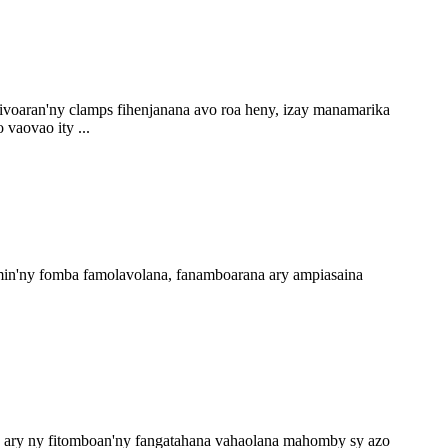
fivoaran'ny clamps fihenjanana avo roa heny, izay manamarika
vaovao ity ...
amin'ny fomba famolavolana, fanamboarana ary ampiasaina
tra ary ny fitomboan'ny fangatahana vahaolana mahomby sy azo