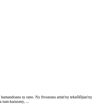
a hamandoana sy rano. Ny fivoarana amin'ny teknôlôjian'ny
isan-karazany, ...