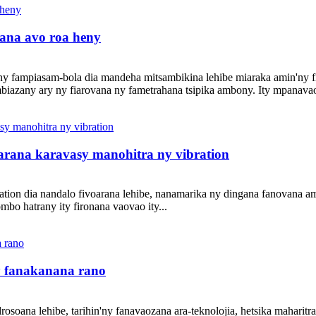
ana avo roa heny
y ny fampiasam-bola dia mandeha mitsambikina lehibe miaraka amin'ny 
biazany ary ny fiarovana ny fametrahana tsipika ambony. Ity mpanavao 
arana karavasy manohitra ny vibration
ation dia nandalo fivoarana lehibe, nanamarika ny dingana fanovana 
bo hatrany ity fironana vaovao ity...
y fanakanana rano
rosoana lehibe, tarihin'ny fanavaozana ara-teknolojia, hetsika mahari