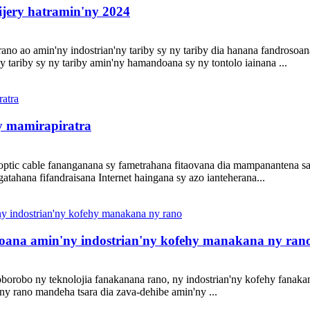
jery hatramin'ny 2024
rano ao amin'ny indostrian'ny tariby sy ny tariby dia hanana fandroso
y tariby sy ny tariby amin'ny hamandoana sy ny tontolo iainana ...
y mamirapiratra
e optic cable fananganana sy fametrahana fitaovana dia mampanantena sa
atahana fifandraisana Internet haingana sy azo ianteherana...
soana amin'ny indostrian'ny kofehy manakana ny ran
oborobo ny teknolojia fanakanana rano, ny indostrian'ny kofehy fanaka
y rano mandeha tsara dia zava-dehibe amin'ny ...