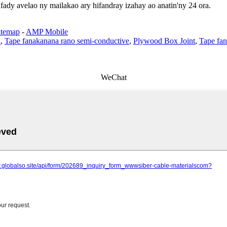
fady avelao ny mailakao ary hifandray izahay ao anatin'ny 24 ora.
itemap
-
AMP Mobile
d
,
Tape fanakanana rano semi-conductive
,
Plywood Box Joint
,
Tape fan
WeChat