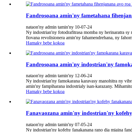
Fandrosoana amin'ny fametahana fihenjan
nataon'ny admin tamin'ny 10-07-24
Ny indostrian'ny fotodrafitrasa momba ny herinaratra s
fiovana revolisionera amin'ny fahamendrehana, ny fahom
Hamaky bebe kokoa
Fandrosoana amin'ny indostrian'ny famok
nataon'ny admin tamin'ny 12-06-24
Ny indostrian'ny famokarana karavasy manohitra ny vibr
amin'ny fampiharana indostrialy isan-karazany. Mihamitom
Hamaky bebe kokoa
Fanavaozana amin'ny indostrian'ny kofeh
nataon'ny admin tamin'ny 07-05-24
Ny indostrian'ny kofehy fanakanana rano dia miaina fand