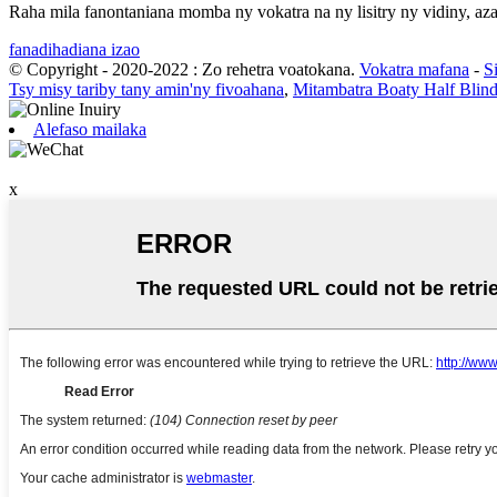
Raha mila fanontaniana momba ny vokatra na ny lisitry ny vidiny, aza
fanadihadiana izao
© Copyright - 2020-2022 : Zo rehetra voatokana.
Vokatra mafana
-
S
Tsy misy tariby tany amin'ny fivoahana
,
Mitambatra Boaty Half Blin
Alefaso mailaka
x