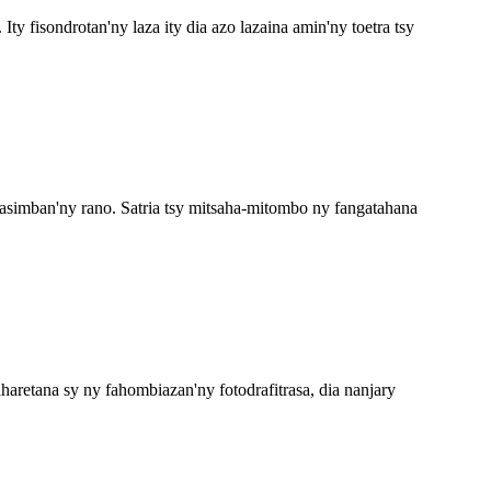
y fisondrotan'ny laza ity dia azo lazaina amin'ny toetra tsy
asimban'ny rano. Satria tsy mitsaha-mitombo ny fangatahana
haretana sy ny fahombiazan'ny fotodrafitrasa, dia nanjary