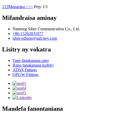
1
2
3
Manaraka >
>>
Pejy 1/3
Mifandraisa aminay
Nantong Siber Communication Co., Ltd.
+86-15262831077
siber-edison@sab-hey.com
Lisitry ny vokatra
Tape fanakanana rano
Rano fanakanana kofehy
ADSS Fittings
OPGW Fittings
Mandefa fanontaniana