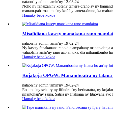
nataon'ny admin tamin'ny 12-03-24
Noho ny fahaizan'ny kofehy tantera-drano sy ny hamandoan
manam-paharoa amin'ny kofehy tantera-drano, ka mahatong
Hamaky bebe kokoa
Misafidiana kasety manakana rano mandai
nataon'ny admin tamin'ny 19-02-24
Ny kasety fanakanana rano dia ampahany manan-danja ami
vahaolana amin'ny rano azo antoka, dia mihamitombo hatr
Hamaky bebe kokoa
Kojakoja OPGW: Manamboatra ny lalana ho
nataon'ny admin tamin'ny 19-02-24
Eo amin'ny sehatry ny fifindran'ny herinaratra, ny kojak
nifantohan'ny saina. Satria ny fitakiana ny fitaovana avo 
Hamaky bebe kokoa