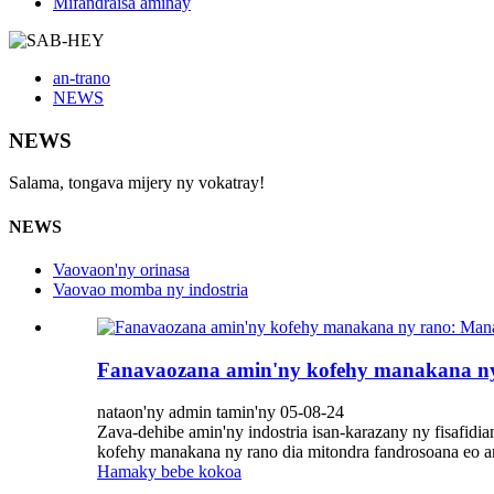
Mifandraisa aminay
an-trano
NEWS
NEWS
Salama, tongava mijery ny vokatray!
NEWS
Vaovaon'ny orinasa
Vaovao momba ny indostria
Fanavaozana amin'ny kofehy manakana ny 
nataon'ny admin tamin'ny 05-08-24
Zava-dehibe amin'ny indostria isan-karazany ny fisafid
kofehy manakana ny rano dia mitondra fandrosoana eo ami
Hamaky bebe kokoa