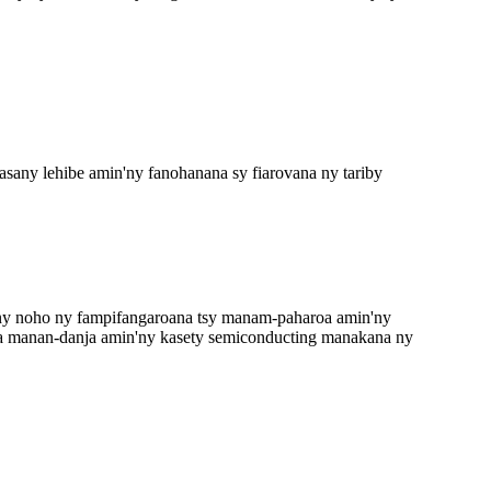
 asany lehibe amin'ny fanohanana sy fiarovana ny tariby
zany noho ny fampifangaroana tsy manam-paharoa amin'ny
 asa manan-danja amin'ny kasety semiconducting manakana ny