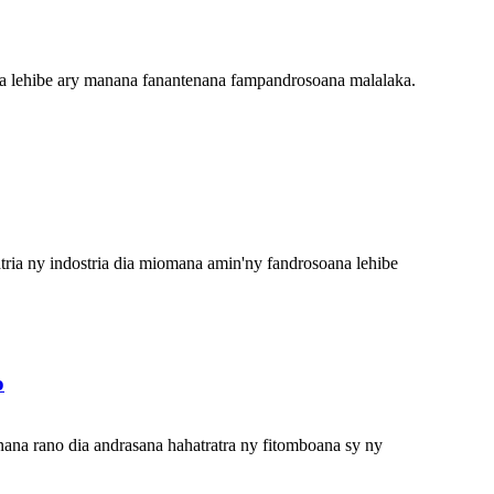
ana lehibe ary manana fanantenana fampandrosoana malalaka.
tria ny indostria dia miomana amin'ny fandrosoana lehibe
o
nana rano dia andrasana hahatratra ny fitomboana sy ny