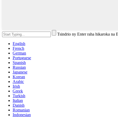
Tsindrio ny Enter raha hikaroka na
English
French
German
Portuguese
Spanish
Russian
Japanese
Korean
Arabic
Irish
Greek
Turkish
Italian
Danish
Romanian
Indonesian