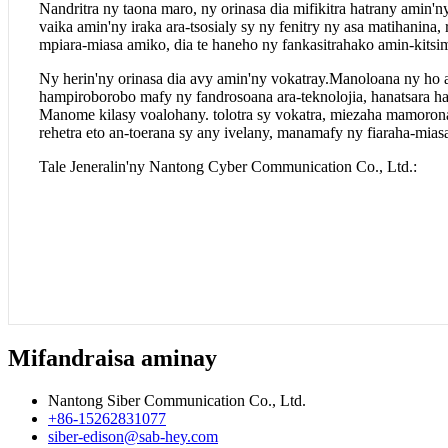
Nandritra ny taona maro, ny orinasa dia mifikitra hatrany amin'
vaika amin'ny iraka ara-tsosialy sy ny fenitry ny asa matihanina
mpiara-miasa amiko, dia te haneho ny fankasitrahako amin-kitsi
Ny herin'ny orinasa dia avy amin'ny vokatray.Manoloana ny ho a
hampiroborobo mafy ny fandrosoana ara-teknolojia, hanatsara ha
Manome kilasy voalohany. tolotra sy vokatra, miezaha mamoron
rehetra eto an-toerana sy any ivelany, manamafy ny fiaraha-mia
Tale Jeneralin'ny Nantong Cyber ​​Communication Co., Ltd.:
Mifandraisa aminay
Nantong Siber Communication Co., Ltd.
+86-15262831077
siber-edison@sab-hey.com