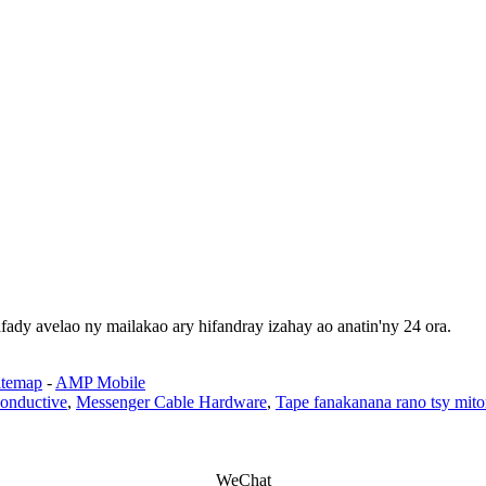
fady avelao ny mailakao ary hifandray izahay ao anatin'ny 24 ora.
itemap
-
AMP Mobile
conductive
,
Messenger Cable Hardware
,
Tape fanakanana rano tsy mit
WeChat