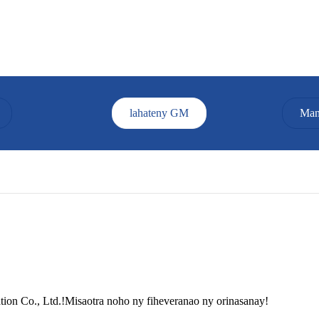
lahateny GM
Man
ion Co., Ltd.!Misaotra noho ny fiheveranao ny orinasanay!