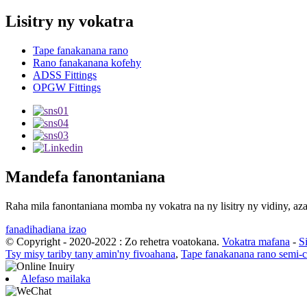
Lisitry ny vokatra
Tape fanakanana rano
Rano fanakanana kofehy
ADSS Fittings
OPGW Fittings
Mandefa fanontaniana
Raha mila fanontaniana momba ny vokatra na ny lisitry ny vidiny, aza
fanadihadiana izao
© Copyright - 2020-2022 : Zo rehetra voatokana.
Vokatra mafana
-
S
Tsy misy tariby tany amin'ny fivoahana
,
Tape fanakanana rano semi-
Alefaso mailaka