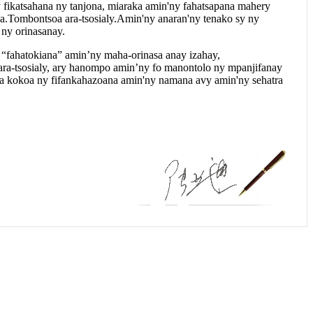
ny fikatsahana ny tanjona, miaraka amin'ny fahatsapana mahery
vaka.Tombontsoa ara-tsosialy.Amin'ny anaran'ny tenako sy ny
 ny orinasanay.
y “fahatokiana” amin’ny maha-orinasa anay izahay,
 ara-tsosialy, ary hanompo amin’ny fo manontolo ny mpanjifanay
a kokoa ny fifankahazoana amin'ny namana avy amin'ny sehatra