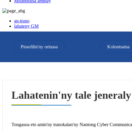
Mifandraisa aminay
an-trano
lahateny GM
lahateny GM
Piraofilin'ny orinasa
Kolontsaina
Lahatenin'ny tale jeneraly
Tongasoa eto amin'ny tranokalan'ny Nantong Cyber ​​Communicat