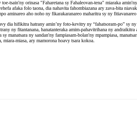
ny toe-tsain'ny orinasa "Faharetana sy Fahaleovan-tena" miaraka amin'
, rehefa afaka folo taona, dia nahavita fahombiazana ary zava-bita nia
mpo aminareo aho noho ny fikarakaranareo maharitra sy ny fitiavanareo
vy dia hifikitra hatrany amin’ny foto-kevitry ny “fahatsoram-po” sy n
trany ny fitantanana, hanatanteraka amim-pahavitrihana ny andraikitra
a sy manatsara ny sandan'ny fampiasam-bolan'ny mpampiasa, manatsar
sa, miara-miasa, ary mamorona hoavy tsara kokoa.