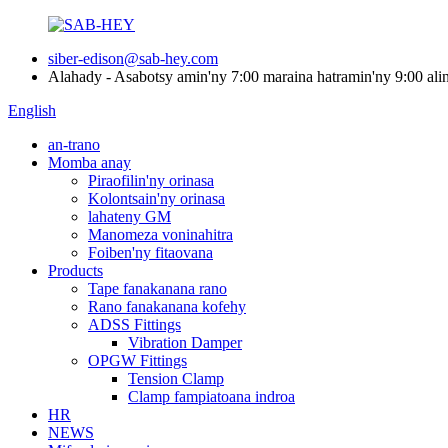
siber-edison@sab-hey.com
Alahady - Asabotsy amin'ny 7:00 maraina hatramin'ny 9:00 ali
English
an-trano
Momba anay
Piraofilin'ny orinasa
Kolontsain'ny orinasa
lahateny GM
Manomeza voninahitra
Foiben'ny fitaovana
Products
Tape fanakanana rano
Rano fanakanana kofehy
ADSS Fittings
Vibration Damper
OPGW Fittings
Tension Clamp
Clamp fampiatoana indroa
HR
NEWS