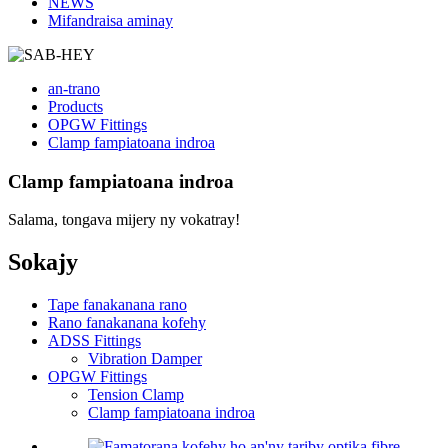
NEWS
Mifandraisa aminay
an-trano
Products
OPGW Fittings
Clamp fampiatoana indroa
Clamp fampiatoana indroa
Salama, tongava mijery ny vokatray!
Sokajy
Tape fanakanana rano
Rano fanakanana kofehy
ADSS Fittings
Vibration Damper
OPGW Fittings
Tension Clamp
Clamp fampiatoana indroa