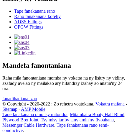
Tape fanakanana rano
Rano fanakanana kofehy
ADSS Fittings
OPGW Fittings
Mandefa fanontaniana
Raha mila fanontaniana momba ny vokatra na ny lisitry ny vidiny,
azafady avelao ny mailakao ary hifandray izahay ao anatin'ny 24
ora.
fanadihadiana izao
© Copyright - 2020-2022 : Zo rehetra voatokana.
Vokatra mafana
-
Sitemap
-
AMP Mobile
Tape fanakanana rano tsy mitondra
,
Mitambatra Boaty Half Blind
,
Plywood Box Joint
,
Tsy misy tariby tany amin'ny fivoahana
,
Messenger Cable Hardware
,
Tape fanakanana rano semi-
conductive
,