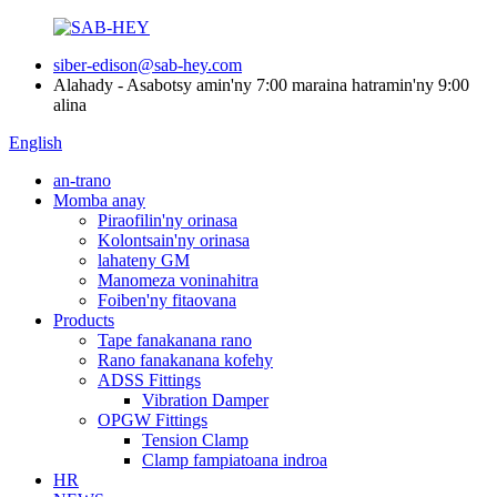
siber-edison@sab-hey.com
Alahady - Asabotsy amin'ny 7:00 maraina hatramin'ny 9:00
alina
English
an-trano
Momba anay
Piraofilin'ny orinasa
Kolontsain'ny orinasa
lahateny GM
Manomeza voninahitra
Foiben'ny fitaovana
Products
Tape fanakanana rano
Rano fanakanana kofehy
ADSS Fittings
Vibration Damper
OPGW Fittings
Tension Clamp
Clamp fampiatoana indroa
HR