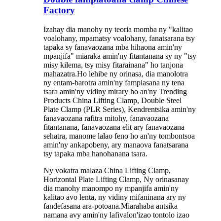
Factory
Izahay dia manohy ny teoria momba ny "kalitao
voalohany, mpamatsy voalohany, fanatsarana tsy
tapaka sy fanavaozana mba hihaona amin'ny
mpanjifa" miaraka amin'ny fitantanana sy ny "tsy
misy kilema, tsy misy fitarainana" ho tanjona
mahazatra.Ho lehibe ny orinasa, dia manolotra
ny entam-barotra amin'ny fampiasana ny tena
tsara amin'ny vidiny mirary ho an'ny Trending
Products China Lifting Clamp, Double Steel
Plate Clamp (PLR Series), Kendrentsika amin'ny
fanavaozana rafitra mitohy, fanavaozana
fitantanana, fanavaozana elit ary fanavaozana
sehatra, manome lalao feno ho an'ny tombontsoa
amin'ny ankapobeny, ary manaova fanatsarana
tsy tapaka mba hanohanana tsara.
Ny vokatra malaza China Lifting Clamp,
Horizontal Plate Lifting Clamp, Ny orinasanay
dia manohy manompo ny mpanjifa amin'ny
kalitao avo lenta, ny vidiny mifaninana ary ny
fandefasana ara-potoana.Miarahaba antsika
namana avy amin'ny lafivalon'izao tontolo izao