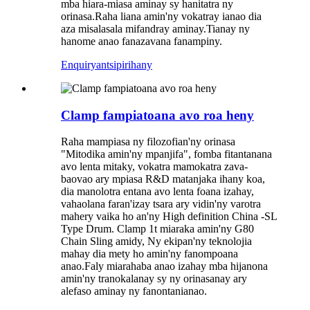
mba hiara-miasa aminay sy hanitatra ny
orinasa.Raha liana amin'ny vokatray ianao dia
aza misalasala mifandray aminay.Tianay ny
hanome anao fanazavana fanampiny.
Enquiry
antsipirihany
Clamp fampiatoana avo roa heny
Raha mampiasa ny filozofian'ny orinasa
"Mitodika amin'ny mpanjifa", fomba fitantanana
avo lenta mitaky, vokatra mamokatra zava-
baovao ary mpiasa R&D matanjaka ihany koa,
dia manolotra entana avo lenta foana izahay,
vahaolana faran'izay tsara ary vidin'ny varotra
mahery vaika ho an'ny High definition China -SL
Type Drum. Clamp 1t miaraka amin'ny G80
Chain Sling amidy, Ny ekipan'ny teknolojia
mahay dia mety ho amin'ny fanompoana
anao.Faly miarahaba anao izahay mba hijanona
amin'ny tranokalanay sy ny orinasanay ary
alefaso aminay ny fanontanianao.