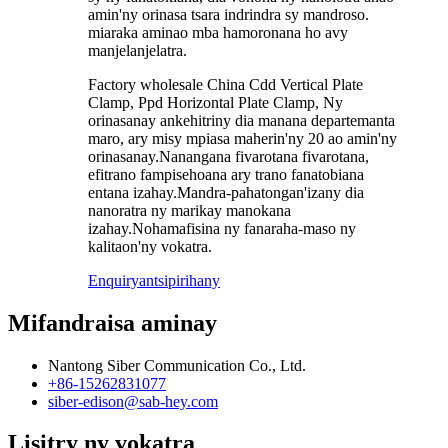
amin'ny orinasa tsara indrindra sy mandroso.
miaraka aminao mba hamoronana ho avy
manjelanjelatra.
Factory wholesale China Cdd Vertical Plate
Clamp, Ppd Horizontal Plate Clamp, Ny
orinasanay ankehitriny dia manana departemanta
maro, ary misy mpiasa maherin'ny 20 ao amin'ny
orinasanay.Nanangana fivarotana fivarotana,
efitrano fampisehoana ary trano fanatobiana
entana izahay.Mandra-pahatongan'izany dia
nanoratra ny marikay manokana
izahay.Nohamafisina ny fanaraha-maso ny
kalitaon'ny vokatra.
Enquiry
antsipirihany
Mifandraisa aminay
Nantong Siber Communication Co., Ltd.
+86-15262831077
siber-edison@sab-hey.com
Lisitry ny vokatra