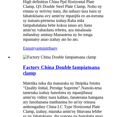
High definition China Ppd Horizontal Plate
Clamp, QS Double Steel Plate Clamp, Noho ny
entana sy serivisy tsara, dia nahazo laza tsara sy
fahatokisana avy amin'ny mpanjifa eo an-toerana
sy iraisam-pirenena izahay.Raha mila
fampahalalana bebe kokoa ianao ary liana
amin'ny vahaolana rehetra, aza misalasala
mifandray aminay.Manantena ny ho tonga
mpamatsy anao izahay ato ho ato.
Enquiry
antsipirihany
Factory China Double fampiatoana
clamp
Matetika isika dia manaraka ny fitsipika fototra
"Quality Initial, Prestige Supreme".Nanolo-tena
tanteraka izahay hanolotra ny mpanjifanay
amin'ny vidiny tsara kalitao, fanaterana haingana
ary fanohanana matihanina ho an'ny orinasa
ambongadiny China LC Type Horizontal Plate
Clamp, izahay, miaraka amin'ny fitiavana lehibe
sy ny fahatokiana, dia vonona ny hanolotra anao